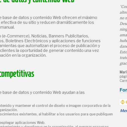
Con
alte
no m
e base de datos y contenido Web ofrecen el máximo
efectiva de su sitio y reducen dramáticamente los
Desd
 manual.
ning
amab
(e-Commerce), Noticias, Banners Publicitarios,
hubi
, Boletines Electrónicos y aplicaciones de funciones
amientas que automatizan el proceso de publicación y
dand
clientes la oportunidad de generar contenido una vez
Esto
mación en la organización.
trat
grac
competitivas
Marí
pági
Carm
Fo
e base de datos y contenido Web ayudan a las
ntenido y mantener el control de diseño e imagen corporativa de la
ganización.
cimientos existentes, al habilitar a los usuarios para que publiquen
esplegar aplicaciones Web.
ntenimiento y despliegue en la organización, al generar procesos