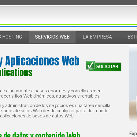
B
H
OSTING
S
ERVICIOS WEB
LA
E
MPRESA
T
EST
y Aplicaciones Web
lications
rece diariamente a pasos enormes y con ella crecen
ecer sitios Web dinámicos, atractivos y rentables.
n y administración de los negocios es una tarea sencilla
etarios de sitios Web desde cualquier parte del mundo,
y aplicaciones de bases de datos Web.
e de datos y contenido Web
Exp